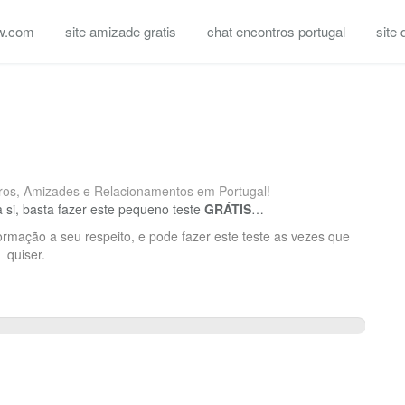
w.com
site amizade gratis
chat encontros portugal
site
ros, Amizades e Relacionamentos em Portugal!
 si, basta fazer este pequeno teste
GRÁTIS
…
mação a seu respeito, e pode fazer este teste as vezes que
quiser.