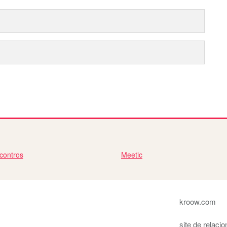
contros
Meetic
kroow.com
site de relaci