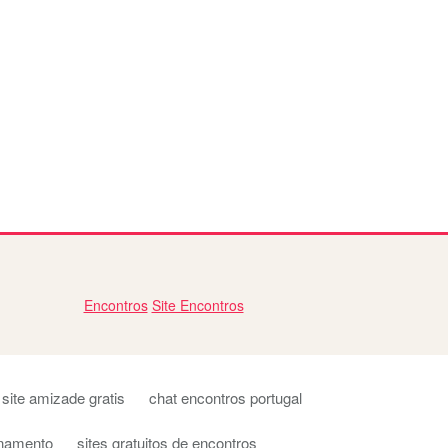
Encontros
Site Encontros
site amizade gratis
chat encontros portugal
onamento
sites gratuitos de encontros