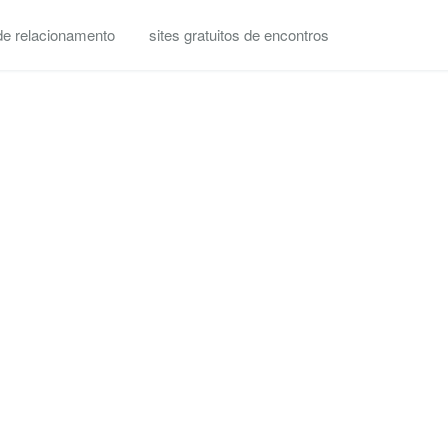
 de relacionamento
sites gratuitos de encontros