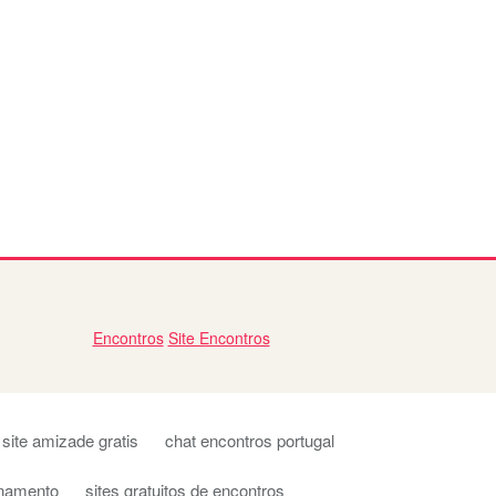
Encontros
Site Encontros
site amizade gratis
chat encontros portugal
onamento
sites gratuitos de encontros