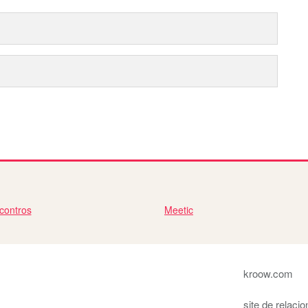
contros
Meetic
kroow.com
site de relaci